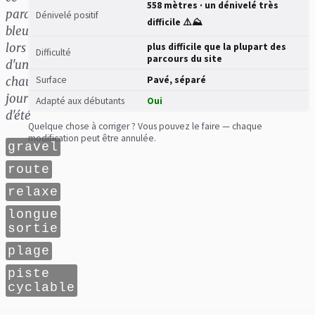
558 mètres · un dénivelé très
paradis
Dénivelé positif
difficile ⚠️⛰️
bleu
lors
plus difficile que la plupart des
Difficulté
parcours du site
d'une
chaude
Surface
Pavé, séparé
journée
Adapté aux débutants
Oui
d'été
Quelque chose à corriger ? Vous pouvez le faire — chaque
modification peut être annulée.
gravel
route
relaxe
longue
sortie
plage
piste
cyclable