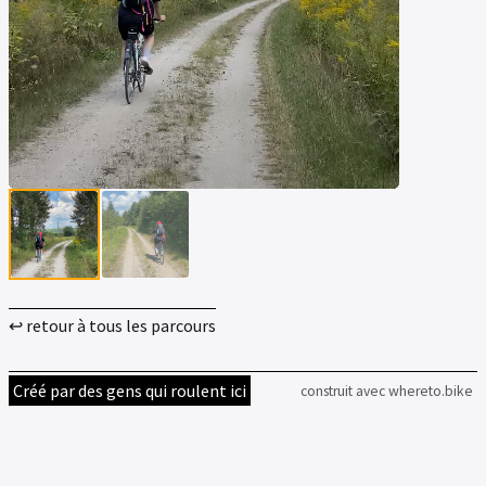
▶
▶
↩ retour à tous les parcours
Créé par des gens qui roulent ici
construit avec whereto.bike