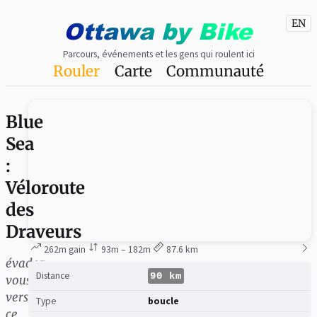
Ottawa
by
Bike
EN
Parcours, événements et les gens qui roulent ici
Rouler
Carte
Communauté
Blue
Sea
:
Véloroute
des
Draveurs
262m gain
93m – 182m
87.6 km
évadez-
Distance
90 km
vous
vers
Type
boucle
ce