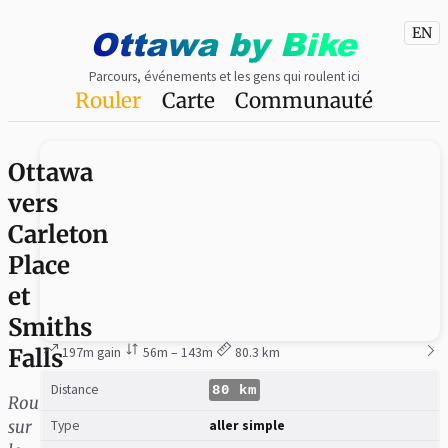
Ottawa
by
Bike
EN
Parcours, événements et les gens qui roulent ici
Rouler
Carte
Communauté
Ottawa
vers
Carleton
Place
et
Smiths
Falls
197m gain
56m – 143m
80.3 km
Distance
80 km
Roulez
sur
Type
aller simple