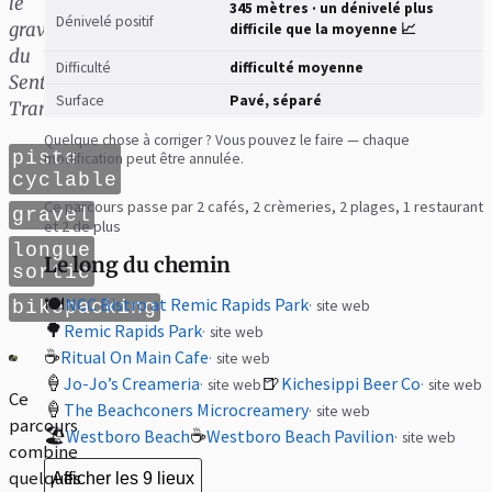
le
345 mètres · un dénivelé plus
Dénivelé positif
gravel
difficile que la moyenne 📈
du
Difficulté
difficulté moyenne
Sentier
Surface
Pavé, séparé
Transcanadien
Quelque chose à corriger ? Vous pouvez le faire — chaque
piste
modification peut être annulée.
cyclable
Ce parcours passe par 2 cafés, 2 crèmeries, 2 plages, 1 restaurant
gravel
et 2 de plus
longue
Le long du chemin
sortie
🍽️
NCC Bistro at Remic Rapids Park
bikepacking
site web
🌳
Remic Rapids Park
site web
☕
Ritual On Main Cafe
site web
🍦
🍺
Jo-Jo’s Creameria
Kichesippi Beer Co
site web
site web
Ce
🍦
The Beachconers Microcreamery
site web
parcours
🏖️
☕
Westboro Beach
Westboro Beach Pavilion
site web
combine
quelques
Afficher les 9 lieux