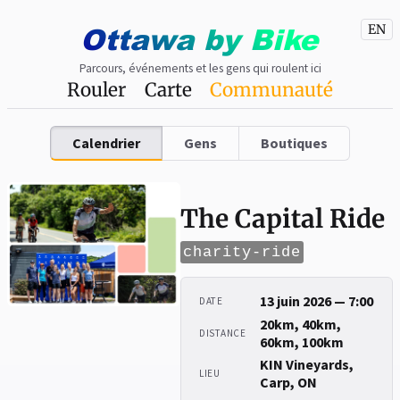
Ottawa
by
Bike
EN
Parcours, événements et les gens qui roulent ici
Rouler
Carte
Communauté
Calendrier
Gens
Boutiques
The Capital Ride
charity-ride
13 juin 2026 — 7:00
DATE
20km, 40km,
DISTANCE
60km, 100km
KIN Vineyards,
LIEU
Carp, ON