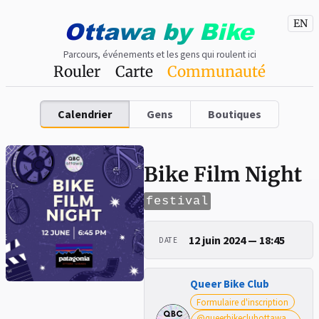
Ottawa
by
Bike
EN
Parcours, événements et les gens qui roulent ici
Rouler
Carte
Communauté
Calendrier
Gens
Boutiques
Bike Film Night
festival
12 juin 2024 — 18:45
DATE
Queer Bike Club
Formulaire d'inscription
@queerbikeclubottawa