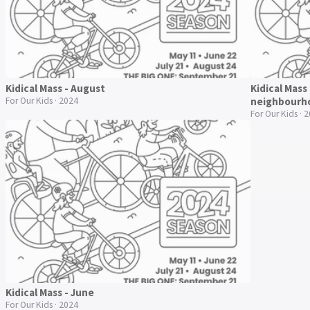
Kidical Mass - August
Kidical Mass
For Our Kids · 2024
neighbourh
For Our Kids · 
Kidical Mass - June
For Our Kids · 2024