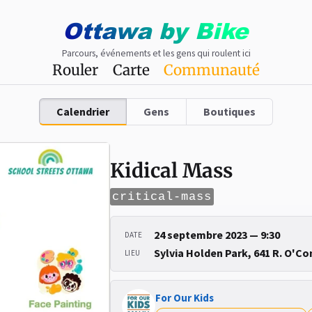
Ottawa
by
Bike
Parcours, événements et les gens qui roulent ici
Rouler
Carte
Communauté
Calendrier
Gens
Boutiques
Kidical Mass
critical-mass
24 septembre 2023 — 9:30
DATE
Sylvia Holden Park, 641 R. O'C
LIEU
For Our Kids